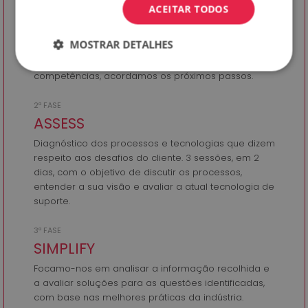
ACEITAR TODOS
Reunião de 60 minutos com o cliente, com o
objetivo de conhecer os seus desafios. Damos a
MOSTRAR DETALHES
conhecer a Brighten e o nosso método de trabalho.
Se existir sintonia entre os desafios e as nossas
competências, acordamos os próximos passos.
2ª FASE
ASSESS
Diagnóstico dos processos e tecnologias que dizem
respeito aos desafios do cliente. 3 sessões, em 2
dias, com o objetivo de discutir os processos,
entender a sua visão e avaliar a atual tecnologia de
suporte.
3ª FASE
SIMPLIFY
Focamo-nos em analisar a informação recolhida e
a avaliar soluções para as questões identificadas,
com base nas melhores práticas da indústria.