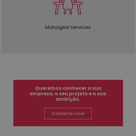
a partir dos nossos
nearshore
em modelo
escritórios de Lisboa e Porto, onde o cliente entrega
do negócio, em parte ou na
non-core
um serviço
sua totalidade.
Managed Services
Queremos conhecer a sua
empresa, o seu projeto e a sua
ambição.
Contacte-nos!