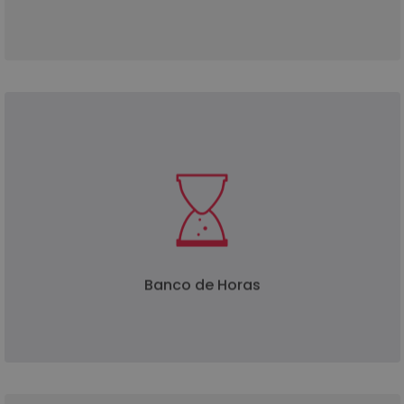
Aquisição de uma bolsa de horas para maior
flexibilidade, com custos e prazos controlados.
Opção utilizada em competências ligadas à
.
Digital (D)
e
EA
implementação de tecnologia
Possibilidade de alterar ou adicionar requisitos
durante o decorrer do projeto.
Banco de Horas