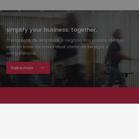
simplify your business. together.
O propósito de simplificar o negócio dos nossos clientes
está na base da nossa atual oferta de serviços e
competências.
Saiba mais
newsletter
Deixe-nos o seu contacto, acompanhe as nossas
novidades.