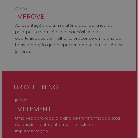
4ª FASE
IMPROVE
Apresentação de um relatório que identifica as
principais conclusões do diagnóstico e as
oportunidades de melhoria, propondo um plano de
transformação que é apresentado numa sessão de
2 horas.
BRIGHTENING
5ª FASE
IMPLEMENT
Uma vez aprovado o plano de transformação, total
ou parcialmente, entramos no ciclo de
implementação.