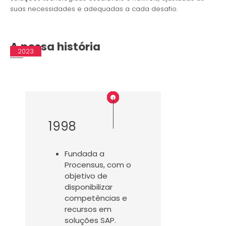
suas necessidades e adequadas a cada desafio.
A nossa história
1998
2015
2017
2019
2020
2021
2022
2023
1998
Fundada a
Procensus, com o
objetivo de
disponibilizar
competências e
recursos em
soluções SAP.