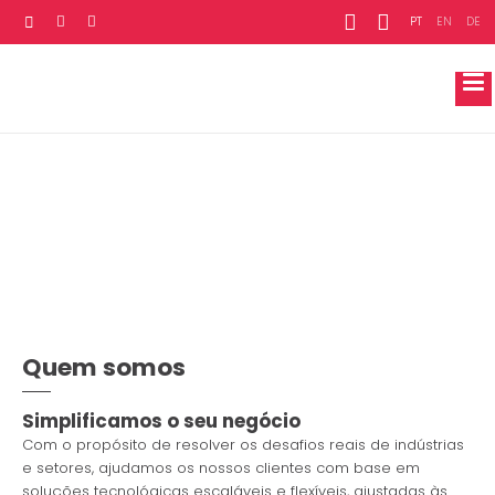
PT
EN
DE
BRIGHTEN
Quem somos
Simplificamos o seu negócio
Com o propósito de resolver os desafios reais de indústrias
e setores, ajudamos os nossos clientes com base em
soluções tecnológicas escaláveis e flexíveis, ajustadas às