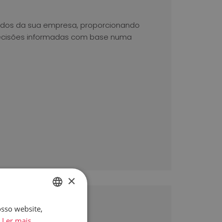
dados da sua empresa, proporcionando
decisões informadas com base numa
×
osso website,
ENGLISH
Ler mais