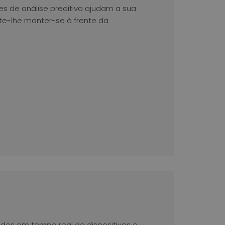
ões de análise preditiva ajudam a sua
te-lhe manter-se à frente da
ados em tempo real de dispositivos e