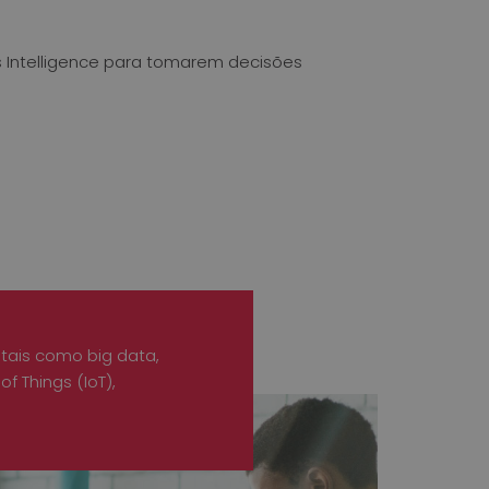
 Intelligence para tomarem decisões
tais como big data,
f Things (IoT),