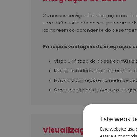
Os nossos serviços de integração de da
uma visão unificada do seu panorama d
compreensão abrangente do desempenh
Principais vantagens da integração 
Visão unificada de dados de múltipl
Melhor qualidade e consistência do
Maior colaboração e tomada de dec
Simplificação dos processos de ges
Este websit
Visualização de dados
Este website usa 
estará a concorda