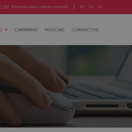
0 150
PT
EN
DE
(Chamada para a rede fixa nacional)
NG
CARREIRAS
NOTÍCIAS
CONTACTOS