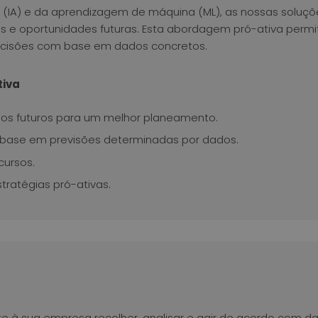
cial (IA) e da aprendizagem de máquina (ML), as nossas soluç
s e oportunidades futuras. Esta abordagem pró-ativa permi
ecisões com base em dados concretos.
tiva
ios futuros para um melhor planeamento.
base em previsões determinadas por dados.
cursos.
tratégias pró-ativas.
e à sua empresa recolher, analisar e agir de acordo com d