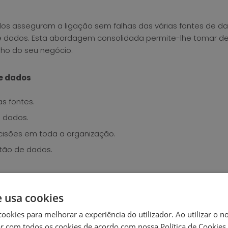
dos asseguram a ligação sem falhas das várias fontes de 
e dados. Esta abordagem consolidada permite-lhe tomar 
o do seu negócio.
de dados
as fontes.
s dados.
isões em toda a organização.
tão de dados.
e usa cookies
cookies para melhorar a experiência do utilizador. Ao utilizar o n
r com todos os cookies de acordo com nossa Política de Cookies.