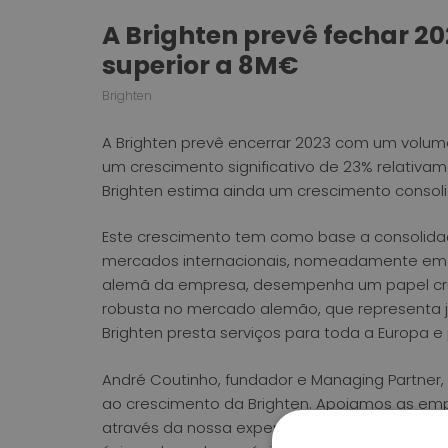
A Brighten prevê fechar 
superior a 8M€
Brighten
A Brighten prevê encerrar 2023 com um volume
um crescimento significativo de 23% relativa
Brighten estima ainda um crescimento consol
Este crescimento tem como base a consolida
mercados internacionais, nomeadamente em An
alemã da empresa, desempenha um papel cruc
robusta no mercado alemão, que representa j
Brighten presta serviços para toda a Europa e 
André Coutinho, fundador e Managing Partner
ao crescimento da Brighten. Apoiamos as empr
através da nossa expertise e das nossas sol