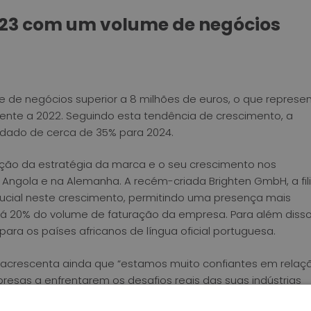
2023 com um volume de negócios
 de negócios superior a 8 milhões de euros, o que represe
mente a 2022. Seguindo esta tendência de crescimento, a
idado de cerca de 35% para 2024.
ção da estratégia da marca e o seu crescimento nos
gola e na Alemanha. A recém-criada Brighten GmbH, a fili
ial neste crescimento, permitindo uma presença mais
á 20% do volume de faturação da empresa. Para além disso
para os países africanos de língua oficial portuguesa.
, acrescenta ainda que “estamos muito confiantes em relaç
esas a enfrentarem os desafios reais das suas indústrias
uções tecnológicas inovadoras, adaptadas às necessidades