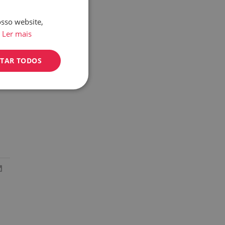
Etiquetas
o
osso website,
ENGLISH
Em destaque
Ler mais
ALEMÃO
PORTUGUESE
ITAR TODOS
e e
a