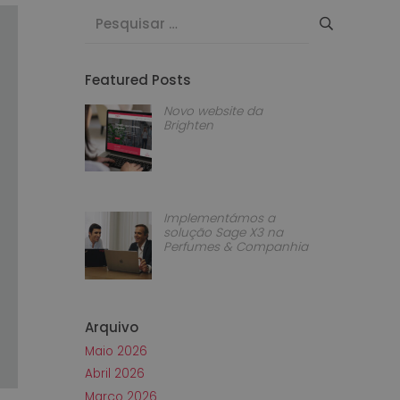
Pesquisar
por:
Featured Posts
Novo website da
Brighten
Implementámos a
solução Sage X3 na
Perfumes & Companhia
Arquivo
Maio 2026
Abril 2026
Março 2026