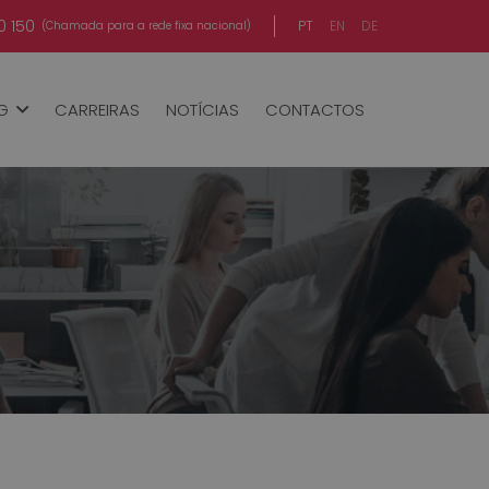
0 150
PT
EN
DE
(Chamada para a rede fixa nacional)
NG
CARREIRAS
NOTÍCIAS
CONTACTOS